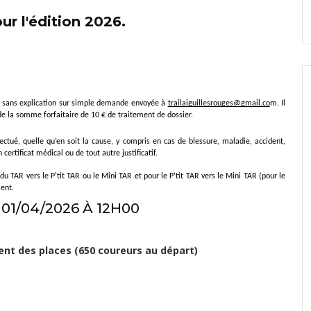
our l'édition 2026.
on sans explication sur simple demande envoyée à 
trailaiguillesrouges@gmail.co
m. Il 
de la somme forfaitaire de 10 € de traitement de dossier.
tué, quelle qu’en soit la cause, y compris en cas de blessure, maladie, accident, 
tificat médical ou de tout autre justificatif.
du TAR vers le P'tit TAR ou le Mini TAR et pour le P’tit TAR vers le Mini TAR (pour le 
ent.
01/04/2026 À 12H00
ment des places (650 coureurs au départ)