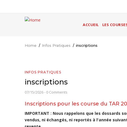
Skip
to
main
MAIN
content
ACCUEIL
LES COURSE
NAVIGATION
Home
/
Infos Pratiques
/
inscriptions
Breadcrumb
INFOS PRATIQUES
inscriptions
07/15/2026
-
0 Comments
Inscriptions pour les course du TAR 2
IMPORTANT : Nous rappelons que les dossards sont
vendus, ni échangés, ni reportés à l'année suivan
revente.