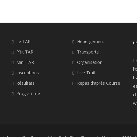
Le TAR
Hébergement
L
P'tit TAR
Transports
L
Mini TAR
Organisation
l'
Inscriptions
Live Trail
t
Résultats
Repas d'après Course
es
Programme
c
w