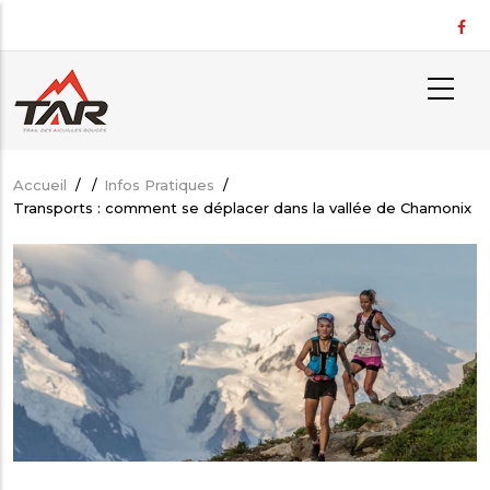
Aller
au
contenu
principal
Accueil
/
/
Infos Pratiques
/
Fil
Transports : comment se déplacer dans la vallée de Chamonix
d'Ariane