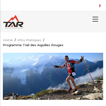
Skip
to
main
content
Home
/
Infos Pratiques
/
Breadcrumb
Programme Trail des Aiguilles Rouges