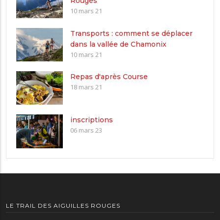
Rouges
10 mars 21
Transports : comment se déplacer
dans la vallée de Chamonix
10 mars 21
Repas d'après Course
18 mars 21
inscriptions
06 mars 23
LE TRAIL DES AIGUILLES ROUGES