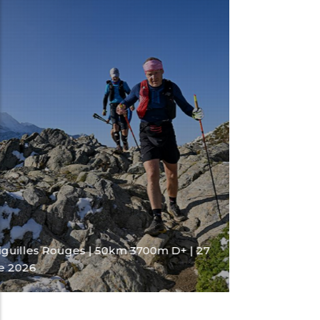
COURSES
 D+ | 27
P'tit TAR | 18km 1350m D+ | 27 Septemb