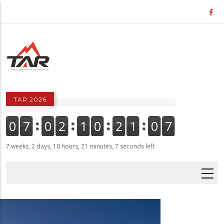
Skip
to
main
content
TAR 2026
0
7
0
2
1
0
2
1
0
7
7 weeks, 2 days, 10 hours, 21 minutes, 7 seconds left