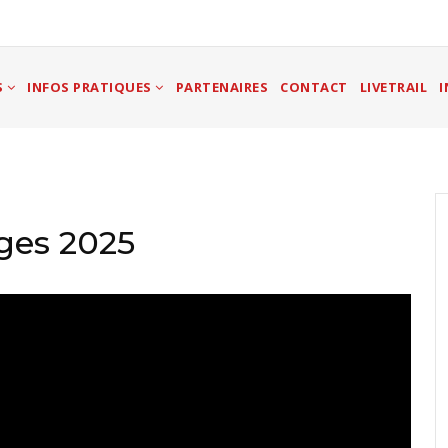
S
INFOS PRATIQUES
PARTENAIRES
CONTACT
LIVETRAIL
I
uges 2025