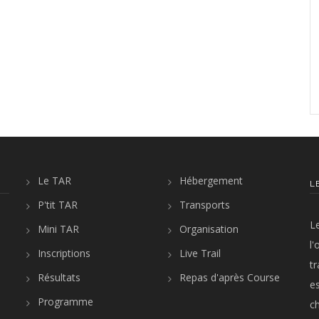
Le TAR
Hébergement
L
P'tit TAR
Transports
L
Mini TAR
Organisation
l'
Inscriptions
Live Trail
t
Résultats
Repas d'après Course
es
Programme
c