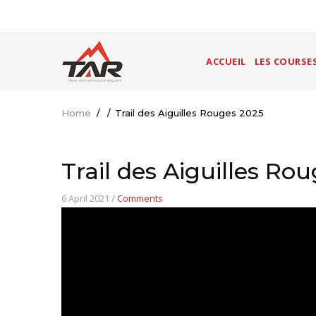
Skip
to
main
MAIN
content
ACCUEIL
LES COURSE
NAVIGATION
Home
/
/
Trail des Aiguilles Rouges 2025
Breadcrumb
Trail des Aiguilles Ro
6 April 2021
/
Comments