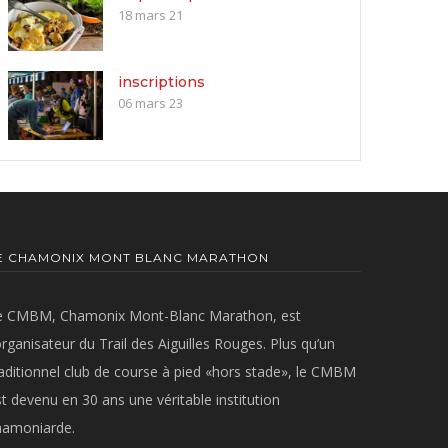
18 mars 21
inscriptions
06 mars 23
E CHAMONIX MONT BLANC MARATHON
e CMBM, Chamonix Mont-Blanc Marathon, est
organisateur du Trail des Aiguilles Rouges. Plus qu’un
raditionnel club de course à pied «hors stade», le CMBM
t devenu en 30 ans une véritable institution
hamoniarde.