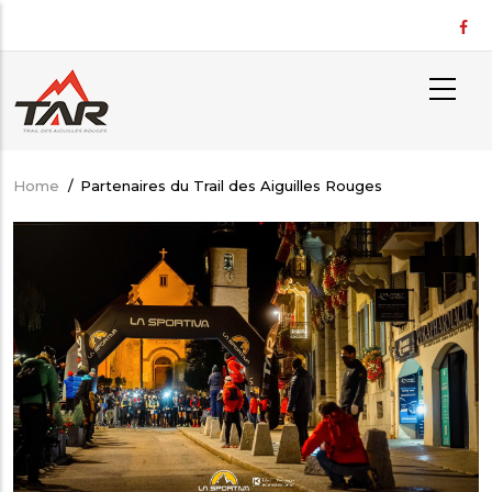
Skip
to
main
content
Home
/
Partenaires du Trail des Aiguilles Rouges
Breadcrumb